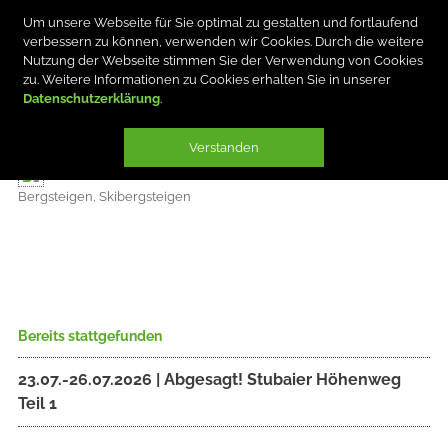
Um unsere Webseite für Sie optimal zu gestalten und fortlaufend
verbessern zu können, verwenden wir Cookies. Durch die weitere
Nutzung der Webseite stimmen Sie der Verwendung von Cookies
zu. Weitere Informationen zu Cookies erhalten Sie in unserer
Datenschutzerklärung
MARTINA HARSCH
Verstanden
Bergsteigen, Skibergsteigen
Bereits stattgefunden
23.07.-26.07.2026 | Abgesagt! Stubaier Höhenweg
Teil 1