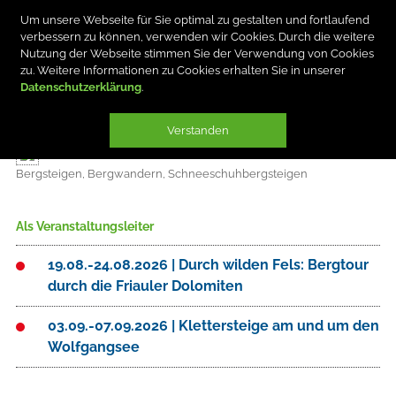
Um unsere Webseite für Sie optimal zu gestalten und fortlaufend
verbessern zu können, verwenden wir Cookies. Durch die weitere
Nutzung der Webseite stimmen Sie der Verwendung von Cookies
zu. Weitere Informationen zu Cookies erhalten Sie in unserer
Datenschutzerklärung
INGO PFÄFFLE
Verstanden
Bergsteigen, Bergwandern, Schneeschuhbergsteigen
Als Veranstaltungsleiter
19.08.-24.08.2026 | Durch wilden Fels: Bergtour
durch die Friauler Dolomiten
03.09.-07.09.2026 | Klettersteige am und um den
Wolfgangsee