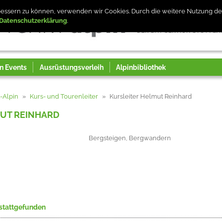
erbessern zu können, verwenden wir Cookies. Durch die weitere Nutzung 
Datenschutzerklärung
n Events
Ausrüstungsverleih
Alpinbibliothek
t-Alpin
Kurs- und Tourenleiter
Kursleiter Helmut Reinhard
UT REINHARD
Bergsteigen, Bergwandern
 stattgefunden