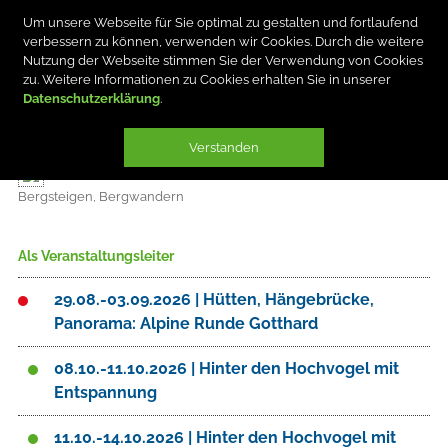
Um unsere Webseite für Sie optimal zu gestalten und fortlaufend
verbessern zu können, verwenden wir Cookies. Durch die weitere
Nutzung der Webseite stimmen Sie der Verwendung von Cookies
zu. Weitere Informationen zu Cookies erhalten Sie in unserer
Datenschutzerklärung
OLAF SCHOO
Verstanden
Bergsteigen, Bergwandern
Als Veranstaltungsleiter
29.08.-03.09.2026 | Hütten, Hängebrücke,
Panorama: Alpine Runde Gotthard
08.10.-11.10.2026 | Hinter den Hochvogel mit
Entspannung
11.10.-14.10.2026 | Hinter den Hochvogel mit