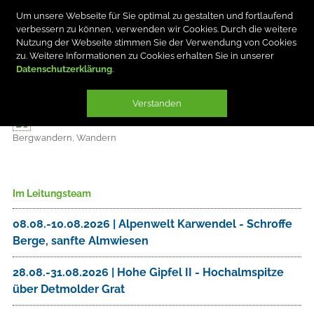
Um unsere Webseite für Sie optimal zu gestalten und fortlaufend
verbessern zu können, verwenden wir Cookies. Durch die weitere
Nutzung der Webseite stimmen Sie der Verwendung von Cookies
zu. Weitere Informationen zu Cookies erhalten Sie in unserer
Datenschutzerklärung
ERICH PANKRATZ
Verstanden
Bergwandern, Wandern
Im Leitungsteam
08.08.-10.08.2026 | Alpenwelt Karwendel - Schroffe
Berge, sanfte Almwiesen
28.08.-31.08.2026 | Hohe Gipfel II - Hochalmspitze
über Detmolder Grat