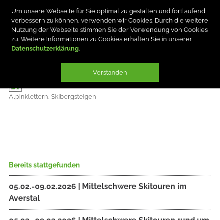
Um unsere Webseite für Sie optimal zu gestalten und fortlaufend
verbessern zu können, verwenden wir Cookies. Durch die weitere
Nutzung der Webseite stimmen Sie der Verwendung von Cookies
zu. Weitere Informationen zu Cookies erhalten Sie in unserer
Datenschutzerklärung
BERND STREIL
Verstanden
Alpinklettern, Skibergsteigen
Bereits stattgefunden
05.02.-09.02.2026 | Mittelschwere Skitouren im
Averstal