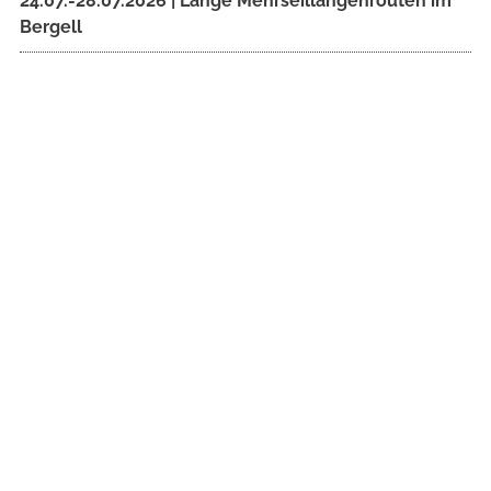
24.07.-28.07.2026 | Lange Mehrseillängenrouten im
Bergell