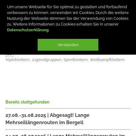
Um unsere Webseite für Sie optimal zu gestalten und fortlaufend
verbessern zu können, verwenden wir Cookies. Durch die weitere
Nutzung der Webseite stimmen Sie der Verwendung von Cookies
zu. Weitere Informationen zu Cookies erhalten Sie in unserer
Datenschutzerklärung
HEINER BLON
Verstanden
Alpinklettern, Jugendgruppen, Sportklettern, Wettkampfklettern
Bereits stattgefunden
27.08.-31.08.2025 | Abgesagt! Lange
Mehrseillängenrouten im Bergell