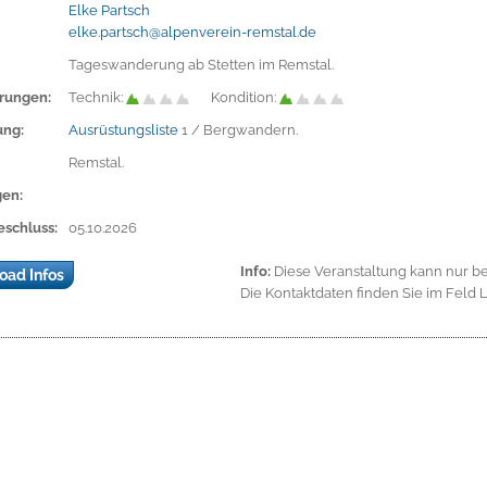
Elke Partsch
elke.partsch@alpenverein-remstal.de
Tageswanderung ab Stetten im Remstal.
rungen:
Technik:
Kondition:
ung:
Ausrüstungsliste
1 / Bergwandern.
Remstal.
gen:
schluss:
05.10.2026
Info:
Diese Veranstaltung kann nur be
oad Infos
Die Kontaktdaten finden Sie im Feld L