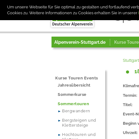
Um unsere Webseite für Sie optimal zu gestalten und fortlaufend v
Cookies zu. Weitere Informationen zu Cookies erhalten Sie in unserer
Alpenverein-Stuttgart.de
Kurse Toure
Stuttgar
1
Kurse Touren Events
Jahresübersicht
Klimafre
Sommerkurse
Termin:
Sommertouren
Titel:
Bergwandern
Event-N
Bergsteigen und
Beginn v
Klettersteige
Uhrzeit:
Hochtouren und