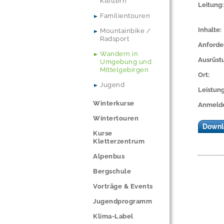
Klettern
Leitung:
Familientouren
Inhalte:
Mountainbike /
Radsport
Anforde
Wandern in
Ausrüst
Umgebung und
Mittelgebirgen
Ort:
Jugend
Leistun
Winterkurse
Anmelde
Wintertouren
Downl
Kurse
Kletterzentrum
Alpenbus
Bergschule
Vorträge & Events
Jugendprogramm
Klima-Label