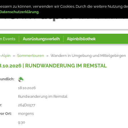
erbessern zu können, verwenden wir Cookies. Durch die weitere Nutzung 
Datenschutzerklärung
n Events
Ausrüstungsverleih
Alpinbibliothek
t-Alpin
Sommertouren
Wandern in Umgebung und Mittelgebirgen
8.10.2026 | RUNDWANDERUNG IM REMSTAL
undlich:
18.10.2026
Rundwanderung im Remstal
r:
264D0577
or Ort:
morgens
9:30