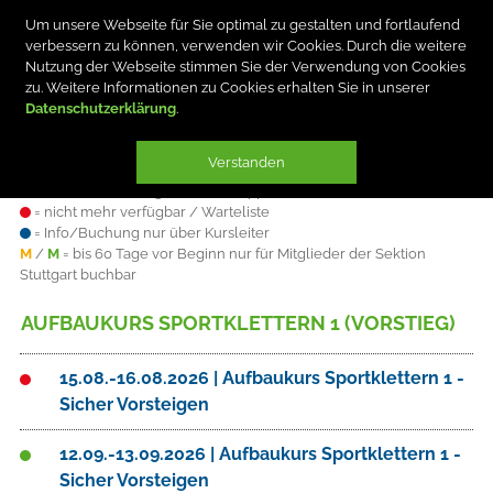
Um unsere Webseite für Sie optimal zu gestalten und fortlaufend
verbessern zu können, verwenden wir Cookies. Durch die weitere
Nutzung der Webseite stimmen Sie der Verwendung von Cookies
zu. Weitere Informationen zu Cookies erhalten Sie in unserer
Datenschutzerklärung
Verstanden
Plätze sind
= verfügbar
= knapp
= nicht mehr verfügbar / Warteliste
= Info/Buchung nur über Kursleiter
M
/
M
= bis 60 Tage vor Beginn nur für Mitglieder der Sektion
Stuttgart buchbar
AUFBAUKURS SPORTKLETTERN 1 (VORSTIEG)
15.08.-16.08.2026 | Aufbaukurs Sportklettern 1 -
Sicher Vorsteigen
12.09.-13.09.2026 | Aufbaukurs Sportklettern 1 -
Sicher Vorsteigen