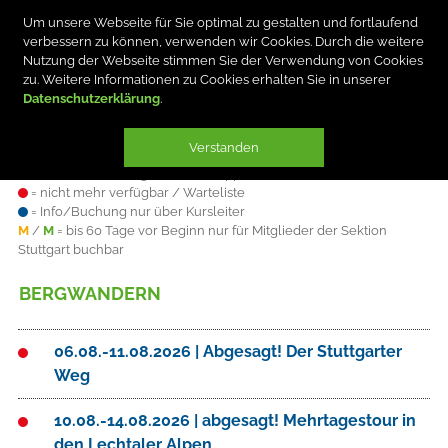
Um unsere Webseite für Sie optimal zu gestalten und fortlaufend
verbessern zu können, verwenden wir Cookies. Durch die weitere
Nutzung der Webseite stimmen Sie der Verwendung von Cookies
zu. Weitere Informationen zu Cookies erhalten Sie in unserer
Datenschutzerklärung
Verstanden
Plätze sind
= verfügbar
= knapp
= nicht mehr verfügbar / Warteliste
= Info/Buchung nur über Kursleiter
M
/
M
= bis 60 Tage vor Beginn nur für Mitglieder der Sektion
Stuttgart buchbar
BERGWANDERN
06.08.-11.08.2026 | Abgesagt! Der Stuttgarter
Weg
10.08.-14.08.2026 | abgesagt! Mehrtagestour in
den Lechtaler Alpen