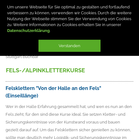
Um unsere Webseite für Sie optimal zu gestalten und fortlaufend
verbessern zu können, verwenden wir Cookies. Durch die weitere
Nutzung der Webseite stimmen Sie der Verwendung von Cookies
zu. Weitere Informationen zu Cookies erhalten Sie in unserer
Datenschutzerklärung
Plätze sind
= verfügbar
= knapp
= nicht mehr verfügbar / Warteliste
= Info/Buchung nur über Kursleiter
Verstanden
M
/
M
= bis 60 Tage vor Beginn nur für Mitglieder der Sektion
Stuttgart buchbar
FELS-/ALPINKLETTERKURSE
Felsklettern "Von der Halle an den Fels"
(Einseillänge)
Wer in der Halle Erfahrung gesammelt hat, und wen es nun an den
Fels zieht, für den sind diese Kurse ideal. Sie setzen Kletter- und
Sicherungskenntnisse von der Kunstwand voraus und bauen
gezielt darauf auf. Um das Felsklettern sicher genießen zu können,
sollte man deutlich mehr Logistik- und Sicherungskenntnisse im