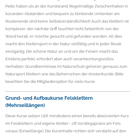
Petto haben als an der Kunstwand. Regelmäßige Zwischenhaken in
kürzesten Abständen und bequem zu klinkende Umlenker am
Routenende sind keine Selbstverständlichkeit! Auch das Klettern ist
komplexer, der nächste Griff leuchtet nicht farbenfroh von der
Wand herab, er möchte gesucht und gefunden werden. All dies
macht den Klettersport in der Natur vielfältig und in jeder Route
einzigartig. Die schöne Natur an und um die Felsen macht das
Erlebnis perfekt, erfordert aber auch verantwortungsvolles
Verhalten: Grundkenntnisse im Naturschutz gehören genauso zum
Natursport Klettern wie das Beherrschen der Knotenkunde. Bitte
beachten Sie die Mitgliederoption für viele Kurse.
Grund- und Aufbaukurse Felsklettern
(Mehrseillängen)
Diese Kurse setzen i.d.R. mindestens einen bereits absolvierten Kurs
im Felsklettern und eigene Kletter-, oft Vorstiegspraxis am Fels
voraus (Einseillänge). Die Kurs­inhalte richten sich verstärkt auf den