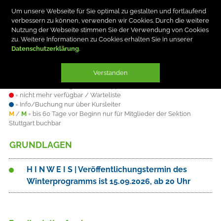
Um unsere Webseite für Sie optimal zu gestalten und fortlaufend
verbessern zu können, verwenden wir Cookies. Durch die weitere
Nutzung der Webseite stimmen Sie der Verwendung von Cookies
zu. Weitere Informationen zu Cookies erhalten Sie in unserer
Datenschutzerklärung
Verstanden
Plätze sind
= verfügbar
= knapp
= nicht mehr verfügbar / Warteliste
= Info/Buchung nur über Kursleiter
M
/
M
= bis 60 Tage vor Beginn nur für Mitglieder der Sektion
Stuttgart buchbar
GRUNDLAGEN
H I N W E I S | Veröffentlichungstermin des
Winterprogramms ist 15.09.2026, ab 20 Uhr