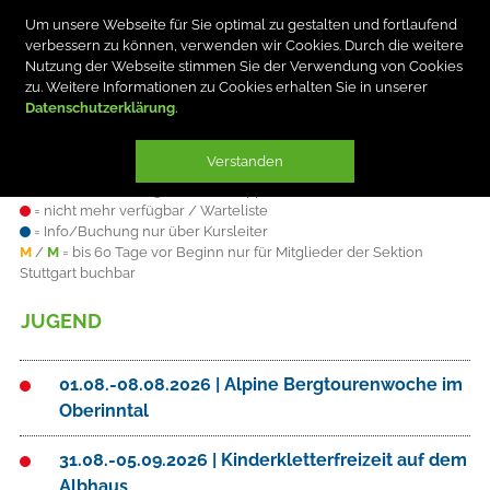
Um unsere Webseite für Sie optimal zu gestalten und fortlaufend
verbessern zu können, verwenden wir Cookies. Durch die weitere
Nutzung der Webseite stimmen Sie der Verwendung von Cookies
zu. Weitere Informationen zu Cookies erhalten Sie in unserer
Datenschutzerklärung
Verstanden
Plätze sind
= verfügbar
= knapp
= nicht mehr verfügbar / Warteliste
= Info/Buchung nur über Kursleiter
M
/
M
= bis 60 Tage vor Beginn nur für Mitglieder der Sektion
Stuttgart buchbar
JUGEND
01.08.-08.08.2026 | Alpine Bergtourenwoche im
Oberinntal
31.08.-05.09.2026 | Kinderkletterfreizeit auf dem
Albhaus