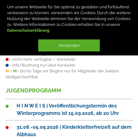
Um unsere Webseite für Sie optimal zu gestalten und fortlaufend
verbessern zu können, verwenden wir Cookies. Durch die weitere
Nutzung der Webseite stimmen Sie der Verwendung von Cookies
zu. Weitere Informationen zu Cookies erhalten Sie in unserer
Datenschutzerklärung
Verstanden
Plätze sind
= verfügbar
= knapp
= nicht mehr verfügbar / Warteliste
= Info/Buchung nur über Kursleiter
M
/
M
= bis 60 Tage vor Beginn nur für Mitglieder der Sektion
Stuttgart buchbar
JUGENDPROGRAMM
H I N W E I S | Veröffentlichungstermin des
Winterprogramms ist 15.09.2026, ab 20 Uhr
31.08.-05.09.2026 | Kinderkletterfreizeit auf dem
Albhaus