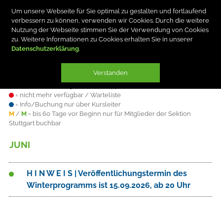
Um unsere Webseite für Sie optimal zu gestalten und fortlaufend
verbessern zu können, verwenden wir Cookies. Durch die weitere
Nutzung der Webseite stimmen Sie der Verwendung von Cookies
zu. Weitere Informationen zu Cookies erhalten Sie in unserer
Datenschutzerklärung
Verstanden
Plätze sind
= verfügbar
= knapp
= nicht mehr verfügbar / Warteliste
= Info/Buchung nur über Kursleiter
M
/
M
= bis 60 Tage vor Beginn nur für Mitglieder der Sektion
Stuttgart buchbar
JUNI
H I N W E I S | Veröffentlichungstermin des
Winterprogramms ist 15.09.2026, ab 20 Uhr