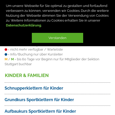
Um unsere Webseite für Sie optimal zu gestalten und fortlaufend
verbessern zu können, verwenden wir Cookies. Durch die weitere
Nutzung der Webseite stimmen Sie der Verwendung von Cookies
zu. Weitere Informationen zu Cookies erhalten Sie in unserer
Datenschutzerklärung
Verstanden
Plätze sind
= verfügbar
= knapp
= nicht mehr verfügbar / Warteliste
= Info/Buchung nur über Kursleiter
M
/
M
= bis 60 Tage vor Beginn nur für Mitglieder der Sektion
Stuttgart buchbar
KINDER & FAMILIEN
Schnupperklettern für Kinder
Grundkurs Sportklettern für Kinder
Aufbaukurs Sportklettern für Kinder