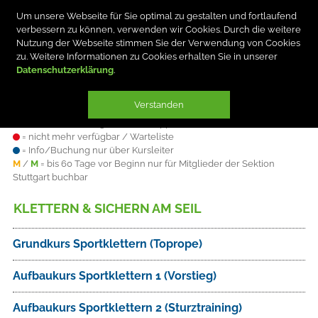
Um unsere Webseite für Sie optimal zu gestalten und fortlaufend
verbessern zu können, verwenden wir Cookies. Durch die weitere
Nutzung der Webseite stimmen Sie der Verwendung von Cookies
zu. Weitere Informationen zu Cookies erhalten Sie in unserer
Datenschutzerklärung
Verstanden
Plätze sind
= verfügbar
= knapp
= nicht mehr verfügbar / Warteliste
= Info/Buchung nur über Kursleiter
M
/
M
= bis 60 Tage vor Beginn nur für Mitglieder der Sektion
Stuttgart buchbar
KLETTERN & SICHERN AM SEIL
Grundkurs Sportklettern (Toprope)
Aufbaukurs Sportklettern 1 (Vorstieg)
Aufbaukurs Sportklettern 2 (Sturztraining)