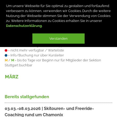
Um unsere Webseite für Sie optimal zu gestalten und fortlaufend
verbessern zu können, verwenden wir Cookies. Durch die weitere
Nutzung der Webseite stimmen Sie der Verwendung von Cookies
zu. Weitere Informationen zu Cookies erhalten Sie in unserer
Datenschutzerklärung
Verstanden
Plätze sind
= verfügbar
= knapp
= nicht mehr verfügbar / Warteliste
= Info/Buchung nur über Kursleiter
M
/
M
= bis 60 Tage vor Beginn nur für Mitglieder der Sektion
Stuttgart buchbar
MÄRZ
Bereits stattgefunden
03.03.-08.03.2026 | Skitouren- und Freeride-
Coaching rund um Chamonix