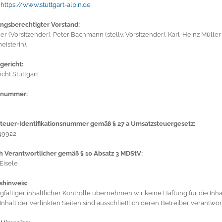
:
https://www.stuttgart-alpin.de
ngsberechtigter Vorstand:
uer (Vorsitzender), Peter Bachmann (stellv. Vorsitzender), Karl-Heinz Müller (
eisterin).
gericht:
cht Stuttgart
rnummer:
teuer-Identifikationsnummer gemäß § 27 a Umsatzsteuergesetz:
49922
ch Verantwortlicher gemäß § 10 Absatz 3 MDStV:
Eisele
shinweis:
rgfältiger inhaltlicher Kontrolle übernehmen wir keine Haftung für die Inha
Inhalt der verlinkten Seiten sind ausschließlich deren Betreiber verantwort