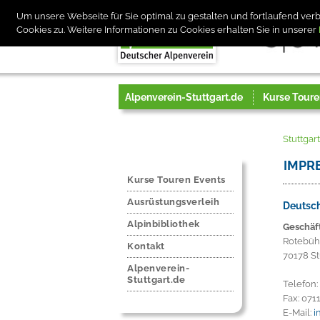
Um unsere Webseite für Sie optimal zu gestalten und fortlaufend v
Cookies zu. Weitere Informationen zu Cookies erhalten Sie in unserer
Alpenverein-Stuttgart.de
Kurse Toure
Stuttgar
IMPR
Kurse Touren Events
Ausrüstungsverleih
Deutsch
Alpinbibliothek
Geschäft
Rotebühl
Kontakt
70178 St
Alpenverein-
Stuttgart.de
Telefon
Fax: 07
E-Mail:
i