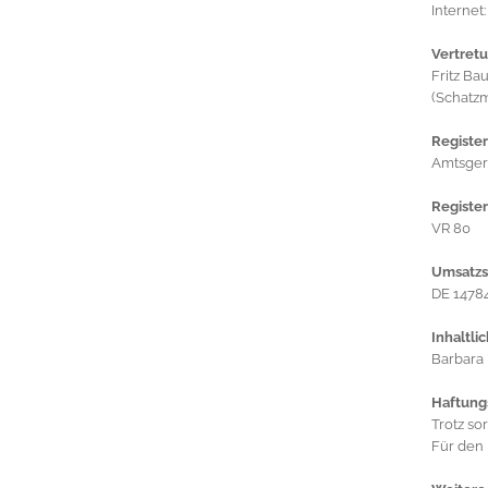
Internet
Vertretu
Fritz Ba
(Schatzm
Register
Amtsgeri
Registe
VR 80
Umsatzs
DE 1478
Inhaltli
Barbara 
Haftung
Trotz so
Für den 