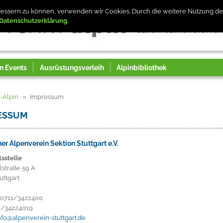
erbessern zu können, verwenden wir Cookies. Durch die weitere Nutzung 
Datenschutzerklärung
n Events
Ausrüstungsverleih
Alpinbibliothek
t-Alpin
Impressum
ESSUM
er Alpenverein Sektion Stuttgart e.V.
sstelle
straße 59 A
uttgart
: 0711/3422400
11/34224019
nfo@alpenverein-stuttgart.de